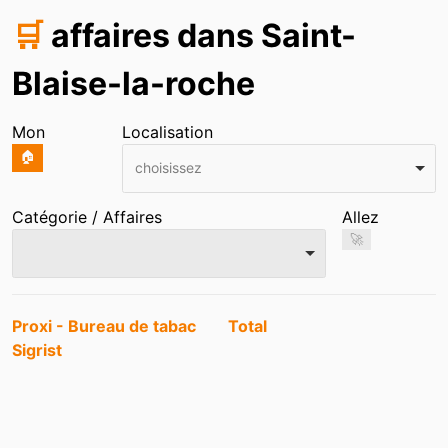
🛒
affaires dans Saint-
Blaise-la-roche
Mon
Localisation
🏠
choisissez
Catégorie / Affaires
Allez
🚀
Entrées
Proxi - Bureau de tabac
Total
Sigrist