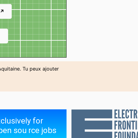
Assat
Asson
Aub
 ↗
Aureilhan
Avensan
Azu
Banca
Banos
Bar
↗
Bassussarry
Baurech
Bay
Beautiran
Bégaar
Bég
Aquitaine. Tu peux ajouter
Bénéjacq
Bénesse-lès-Dax
Bén
ave
Berson
Biarotte
Biar
Bidart
Biganos
Bill
Biscarrosse
Biscarrosse-Plage
Biz
Boé
Boisse
Bon
an
Bordes
Bosdarros
Bou