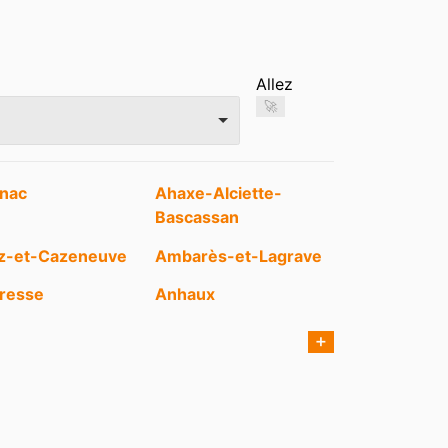
Allez
🚀
nac
Ahaxe-Alciette-
Bascassan
ez-et-Cazeneuve
Ambarès-et-Lagrave
resse
Anhaux
us
Arcachon
➕
tte
Arros-de-Nay
x
Arudy