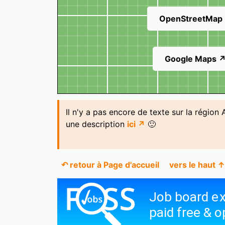
Arzacq-Arraziguet
Ascain
OpenStreetMap
Audenge
Augignac
Balansun
Balizac
Google Maps 
Bassanne
Bassens
Bazas
Beaumontois en
Périgord
Il n'y a pas encore de texte sur la région 
Belin-Béliet
BÉLUS
une description
ici ↗
🙂
Bergerac
Bergouey-Viellen
Bias
Biaudos
↶ retour à Page d'accueil
vers le haut ↑
Biscarosse
Biscarosse Plage
Blasimon
Blaye
Bordeaux
Bordeaux Caudér