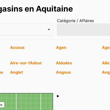
asins en Aquitaine
Catégorie / Affaires
Accous
Agen
Ago
Aire-sur-l'Adour
Aldudes
All
ns
Anglet
Angous
Ang
Arbona
Arboucave
Arb
Arengosse
Arès
Are
Shoutbox
Artiguelouve
Artigues-près-
Arti
Bordeaux
te