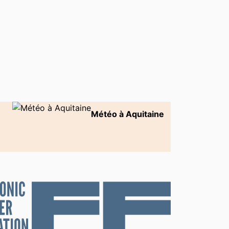
ertin
Aubie-et-Espessas
r
Bahus-Soubiran
dos
Bas-Mauco
as
Bayonne
adan
Bègles
Météo à Aquitaine
esse-Maremne
Benquet
ritz
Biarrotte
ère
Biron
anos
Blanquefort
-Encontre
Bonnegarde
cau
Bougue