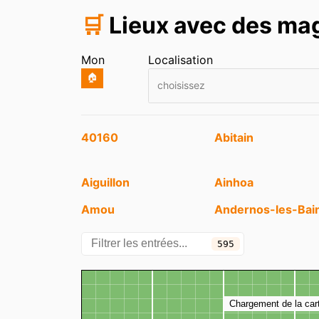
🛒
Lieux avec des mag
Mon
Localisation
🏠
choisissez
Entrées
40160
Abitain
Aiguillon
Ainhoa
Amou
Andernos-les-Bai
Antonne-et-Trigonant
Aramits
595
Arcangues
Arcins
Catégories
Carte
Arthez-d'Armagnac
Arthez-de-Béarn
Chargement de la car