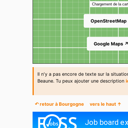
Hess Automobile
Honoré Wines
Chargement de la car
La Civette
La Fée Marabouté
OpenStreetMap
La Vie Claire
La Vinothèque
Maison Denis Perret
Marquise
Google Maps 
Moutarderie Fallot
Netto
Il n'y a pas encore de texte sur la situati
Pimkie
Place des Grands 
Beaune. Tu peux ajouter une description
i
Sani-Boutique - Place
Sani-Boutique - Pl
Carnot
Carnot
↶ retour à Bourgogne
vers le haut ↑
Vermillon
Vue sur Cour