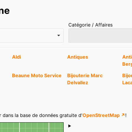
ne
Catégorie / Affaires
Aldi
Antiques
Anti
Ber
Beaune Moto Service
Bijouterie Marc
Bijo
Delvallez
Lac
Caroll
Cassis Védrenne
Cath
is
Cœur de Pains
Episserie fine Gérard
Ess
Beaune
r dans la base de données gratuite d'
OpenStreetMap ↗
!
Fabrice Gillotte
Faupin
Fra
Shoutbox