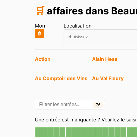
🛒
affaires dans Beau
Mon
Localisation
🏠
choisissez
Entrées
Action
Alain Hess
Au Comptoir des Vins
Au Val Fleury
Boutique Clarisse
Candy Street
76
Chez Luisa
Christophe Franço
Catégories
Chaussures
Une entrée est manquante ? Veuillez le saisi
Euromaster
Ev'Annie
Carte