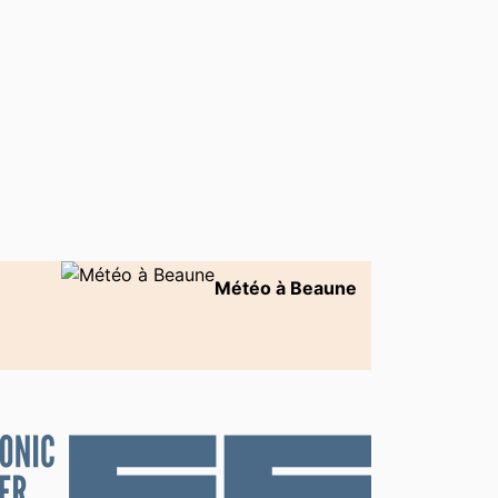
rière Boutique
La Belle-Iloise
'tite Cave
La Tabatière
Salon
Maison Champy
lli
Mise au Green
 d'Epices Mulot &
Pâtisserie
tjean
Chocolaterie Thomas
Bouvart
Météo à Beaune
el
Saint James
 Broc Antiquités
Udvardi
ic-Cash