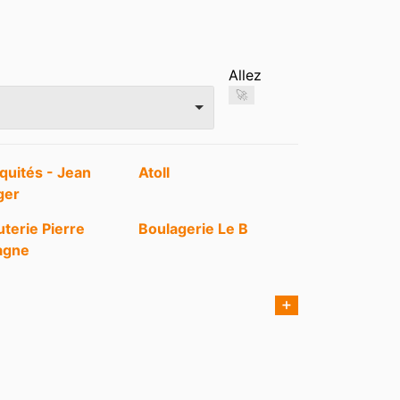
Allez
🚀
quités - Jean
Atoll
ger
uterie Pierre
Boulagerie Le B
agne
erine Perrin
Cellier Bourguignon
➕
o
Etam
nck Bourgeon
Grand Frais