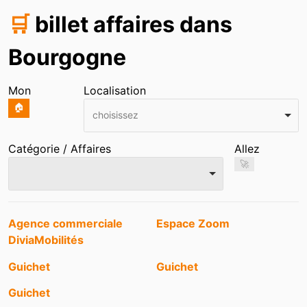
🛒
billet affaires dans
Bourgogne
Mon
Localisation
🏠
choisissez
Catégorie / Affaires
Allez
🚀
Entrées
Agence commerciale
Espace Zoom
DiviaMobilités
Guichet
Guichet
Guichet