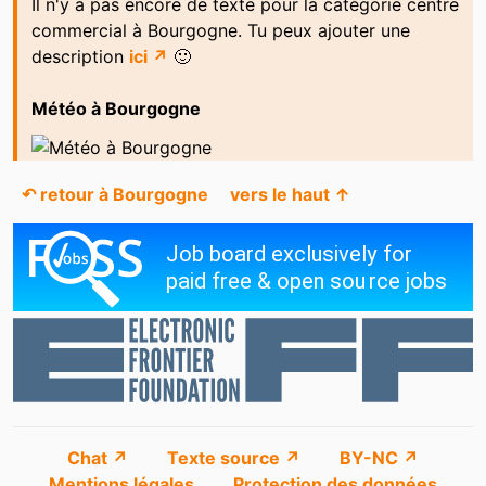
Il n'y a pas encore de texte pour la catégorie centre
commercial à Bourgogne. Tu peux ajouter une
description
ici ↗
🙂
Météo à Bourgogne
↶ retour à Bourgogne
vers le haut ↑
Chat ↗
Texte source ↗
BY-NC ↗
Mentions légales
Protection des données