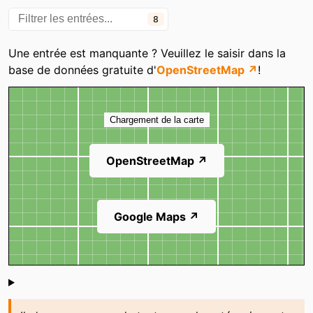
Carrefour Nevers Marzy
Bords De Loire
8
Centre Commercial E.
Grand Quetigny
Leclerc
Une entrée est manquante ? Veuillez le saisir dans la
base de données gratuite d'
OpenStreetMap ↗
!
Carte
Chargement de la carte
OpenStreetMap ↗
Google Maps ↗
Shoutbox