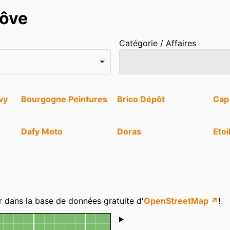
nôve
Catégorie / Affaires
vy
Bourgogne Peintures
Brico Dépôt
Cap
Dafy Moto
Doras
Etoi
Hyperburo
Intersport
Jard
Le Comptoir
Maison Spann
Marc
r dans la base de données gratuite d'
OpenStreetMap ↗
!
Seigneurie Gauthier
Shoutbox
Monsieur Store
Objectif Presse (C.
Pag