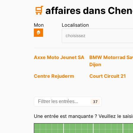
🛒
affaires dans Che
Mon
Localisation
🏠
choisissez
Entrées
Axxe Moto Jeunet SA
BMW Motorrad Sa
Dijon
Centre Rejuderm
Court Circuit 21
Garage Europe Suzuki
Hyperboissons
Mitsubishi occasion
37
Catégories
L'atelier de Marie
Land Rover
Une entrée est manquante ? Veuillez le saisi
Carte
Midas
Mobalpa