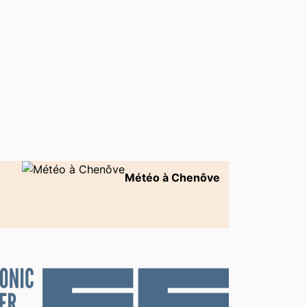
th
Yamaha
Météo à Chenôve