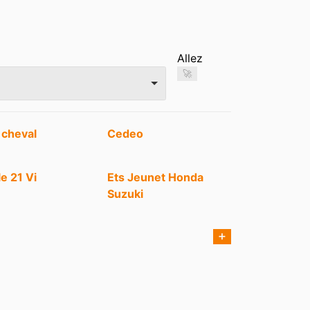
Allez
🚀
 cheval
Cedeo
le 21 Vi
Ets Jeunet Honda
Suzuki
iland
K21 Moto
➕
el & Fils BIO
Marie Blachère
ot Savoie
Peugeot