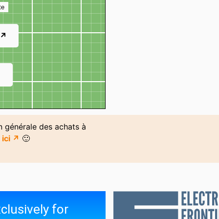
Cial Les Grands Crus)
te
Terres Franches
Tillots Cycles
Wür
Autos
 ↗
↗
on générale des achats à
n
ici ↗
🙂