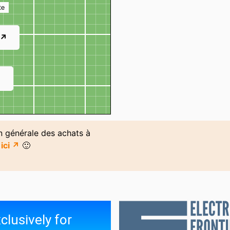
te
 ↗
↗
on générale des achats à
n
ici ↗
🙂