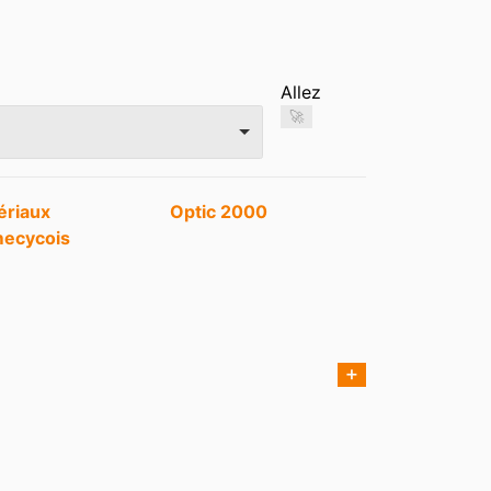
Allez
🚀
ériaux
Optic 2000
mecycois
➕