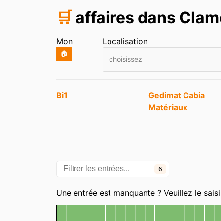
🛒
affaires dans Cla
Mon
Localisation
🏠
choisissez
Entrées
Bi1
Gedimat Cabia
Matériaux
6
Catégories
Une entrée est manquante ? Veuillez le saisi
Carte