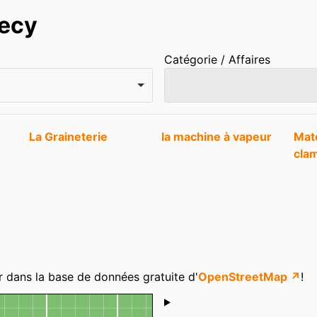
mecy
Catégorie / Affaires
La Graineterie
la machine à vapeur
Mat
cla
r dans la base de données gratuite d'
OpenStreetMap ↗
!
Shoutbox