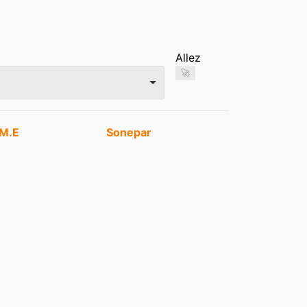
Allez
🚀
.M.E
Sonepar