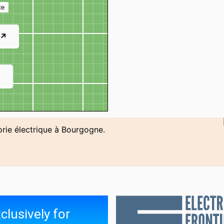
te
 ↗
↗
orie électrique à Bourgogne.