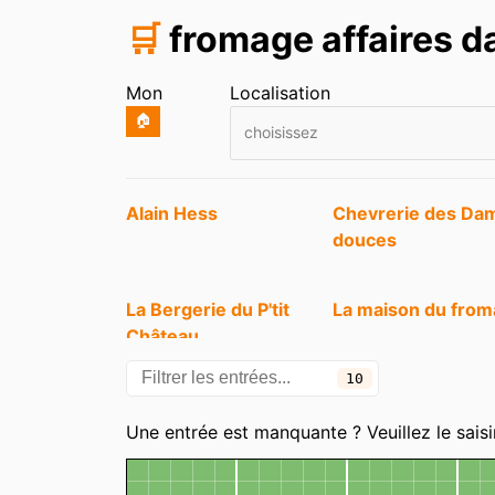
🛒
fromage affaires 
Mon
Localisation
🏠
choisissez
Entrées
Alain Hess
Chevrerie des Da
douces
La Bergerie du P'tit
La maison du fro
Château
10
Une entrée est manquante ? Veuillez le saisi
Carte