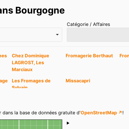
dans Bourgogne
Catégorie / Affaires
mes
Chez Dominique
Fromagerie Berthaut
Fro
LAGROST, Les
Marciaux
mage
Les Fromages de
Missacapri
Sylvain
r dans la base de données gratuite d'
OpenStreetMap ↗
!
Shoutbox