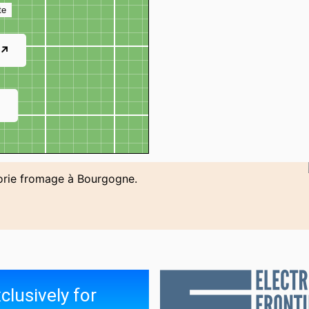
te
 ↗
↗
gorie fromage à Bourgogne.