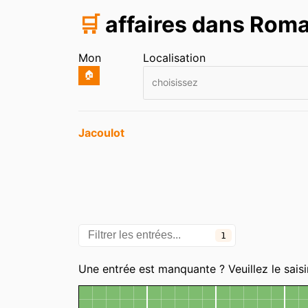
🛒
affaires dans Rom
Mon
Localisation
🏠
choisissez
Entrées
Jacoulot
1
Catégories
Une entrée est manquante ? Veuillez le saisi
Carte