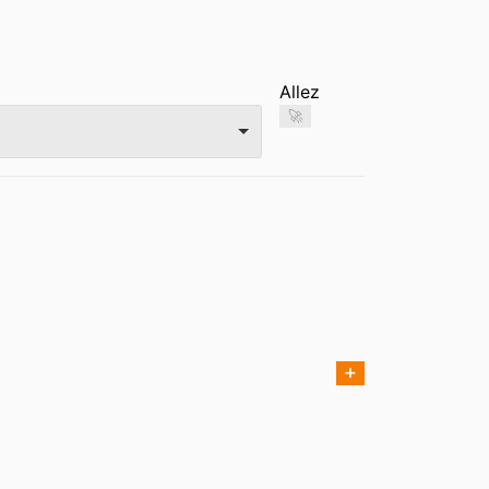
Allez
🚀
➕