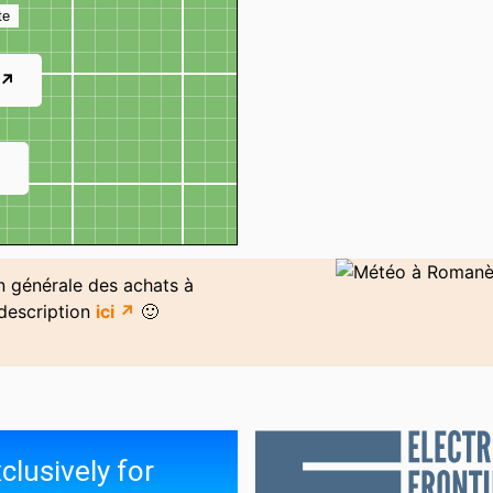
te
 ↗
↗
on générale des achats à
description
ici ↗
🙂