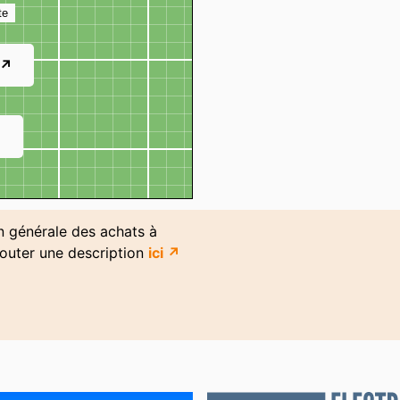
te
 ↗
↗
on générale des achats à
jouter une description
ici ↗