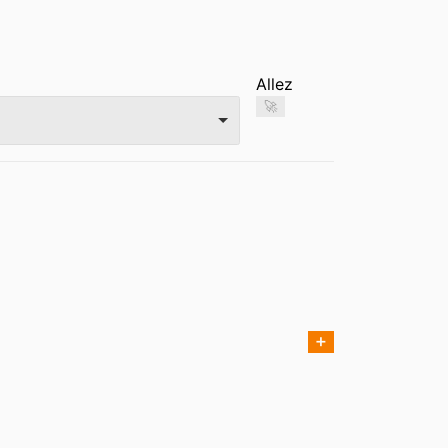
Allez
🚀
➕