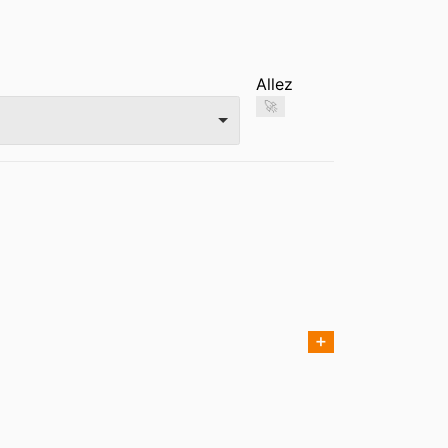
Allez
🚀
➕