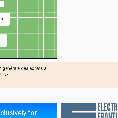
te
 ↗
↗
on générale des achats à
 ↗
🙂