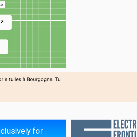
te
 ↗
↗
orie tuiles à Bourgogne. Tu