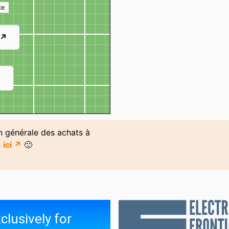
te
 ↗
↗
on générale des achats à
n
ici ↗
🙂