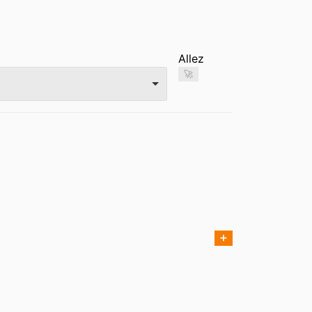
Allez
🚀
➕