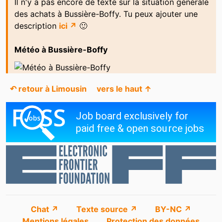
Il n'y a pas encore de texte sur la situation générale
des achats à Bussière-Boffy. Tu peux ajouter une
description
ici ↗
🙂
Météo à Bussière-Boffy
↶ retour à Limousin
vers le haut ↑
Chat ↗
Texte source ↗
BY-NC ↗
Mentions légales
Protection des données