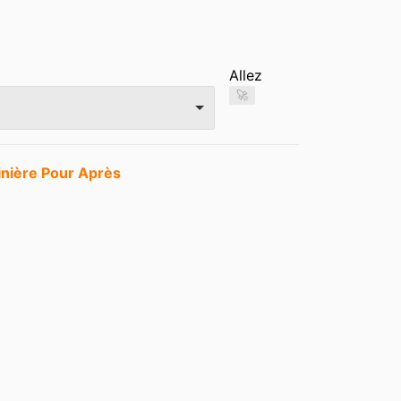
Allez
🚀
inière Pour Après