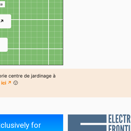
te
 ↗
↗
orie centre de jardinage à
n
ici ↗
🙂