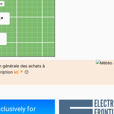
te
 ↗
↗
on générale des achats à
ription
ici ↗
🙂