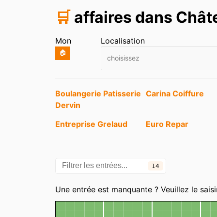
🛒
affaires dans Châ
Mon
Localisation
🏠
choisissez
Entrées
Boulangerie Patisserie
Carina Coiffure
Dervin
Entreprise Grelaud
Euro Repar
Le Nemrod
Renault
14
Catégories
Une entrée est manquante ? Veuillez le saisi
Carte