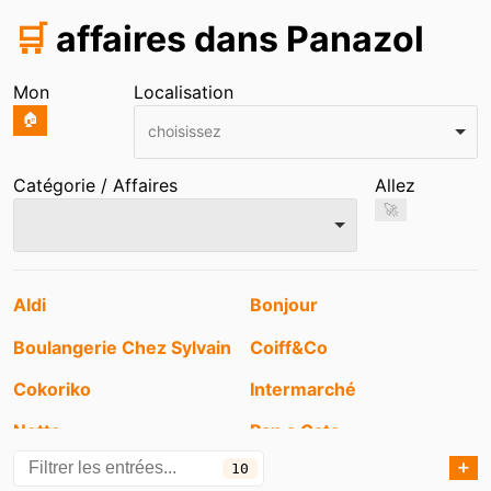
🛒
affaires dans Panazol
Mon
Localisation
🏠
choisissez
Catégorie / Affaires
Allez
🚀
Entrées
Aldi
Bonjour
Boulangerie Chez Sylvain
Coiff&Co
Cokoriko
Intermarché
Netto
Pan a Gato
➕
10
Thiriet
TotalEnergies