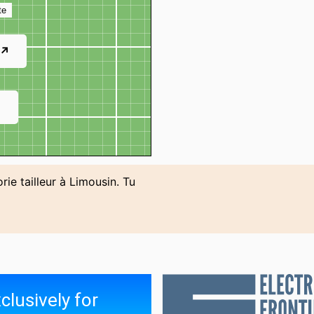
te
 ↗
↗
rie tailleur à Limousin. Tu