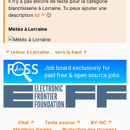
Il n'y a pas encore de texte pour la catégorie
blanchisserie à Lorraine. Tu peux ajouter une
description
ici ↗
🙂
Météo à Lorraine
↶ retour à Lorraine
vers le haut ↑
Chat ↗
Texte source ↗
BY-NC ↗
Mentions légales
Protection des données