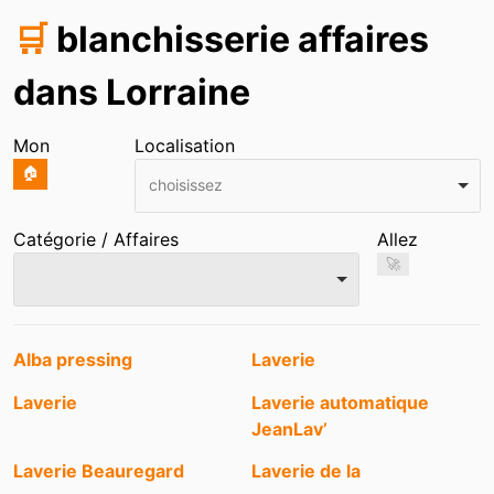
🛒
blanchisserie affaires
dans Lorraine
Mon
Localisation
🏠
choisissez
Catégorie / Affaires
Allez
🚀
Entrées
Alba pressing
Laverie
Laverie
Laverie automatique
JeanLav’
Laverie Beauregard
Laverie de la