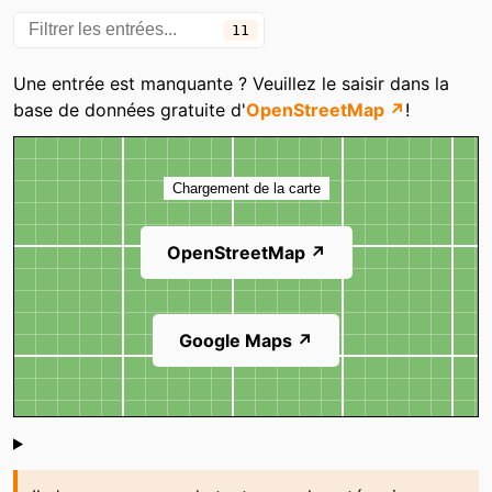
Commanderie
11
Laverie des fontaines
Laverie Révolution
Une entrée est manquante ? Veuillez le saisir dans la
Lavomatique
Super Pressing
base de données gratuite d'
OpenStreetMap ↗
!
Wash Me
Carte
Chargement de la carte
OpenStreetMap ↗
Google Maps ↗
Shoutbox