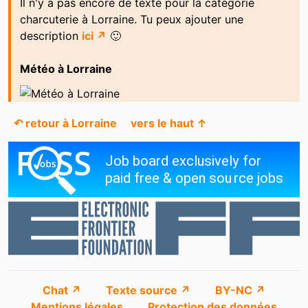
Il n'y a pas encore de texte pour la catégorie
charcuterie à Lorraine. Tu peux ajouter une
description
ici ↗
🙂
Météo à Lorraine
↶ retour à Lorraine
vers le haut ↑
Chat ↗
Texte source ↗
BY-NC ↗
Mentions légales
Protection des données