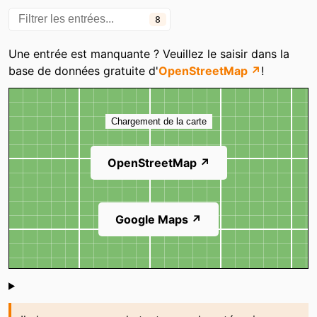
La cave au géromé
Le Comptoir
8
Maison de la Montagne
Maison Dutriez - A La
Lorraine
Une entrée est manquante ? Veuillez le saisir dans la
base de données gratuite d'
OpenStreetMap ↗
!
Carte
Chargement de la carte
OpenStreetMap ↗
Google Maps ↗
Shoutbox