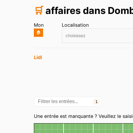
🛒
affaires dans Dom
Mon
Localisation
🏠
choisissez
Entrées
Lidl
1
Catégories
Une entrée est manquante ? Veuillez le saisi
Carte