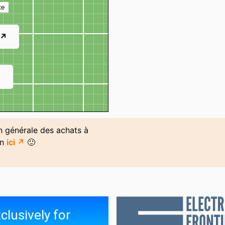
te
 ↗
↗
on générale des achats à
on
ici ↗
🙂