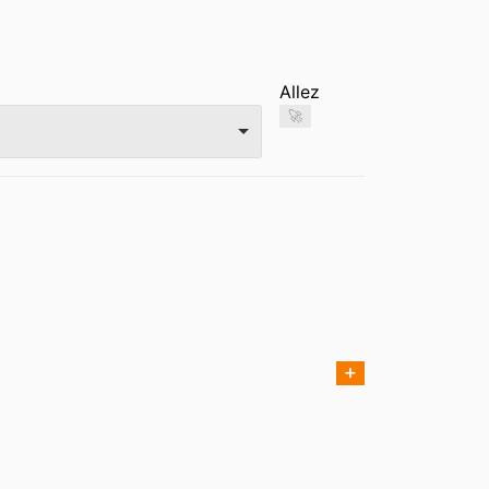
Allez
🚀
➕