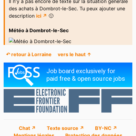
Il n'y a pas encore de texte sur la situation générale
des achats à Dombrot-le-Sec. Tu peux ajouter une
description
ici ↗
🙂
Météo à Dombrot-le-Sec
↶ retour à Lorraine
vers le haut ↑
Chat ↗
Texte source ↗
BY-NC ↗
Mentions légales
Protection des données