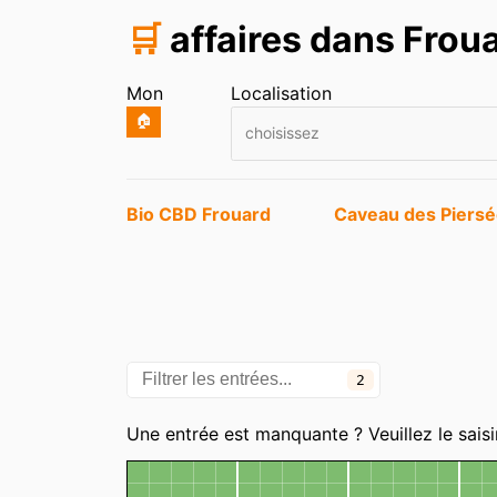
🛒
affaires dans Frou
Mon
Localisation
🏠
choisissez
Entrées
Bio CBD Frouard
Caveau des Piers
2
Catégories
Une entrée est manquante ? Veuillez le saisi
Carte