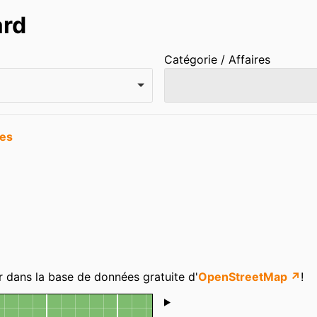
ard
Catégorie / Affaires
ées
r dans la base de données gratuite d'
OpenStreetMap ↗
!
Shoutbox