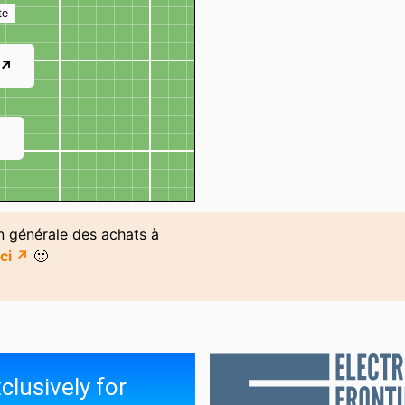
te
 ↗
↗
on générale des achats à
ici ↗
🙂