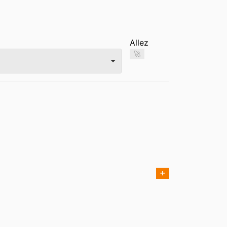
Allez
🚀
➕