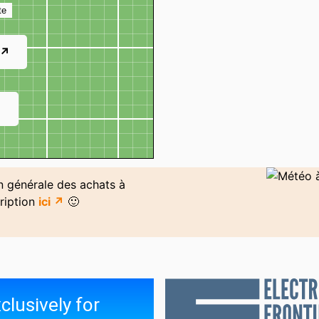
te
 ↗
↗
on générale des achats à
ription
ici ↗
🙂