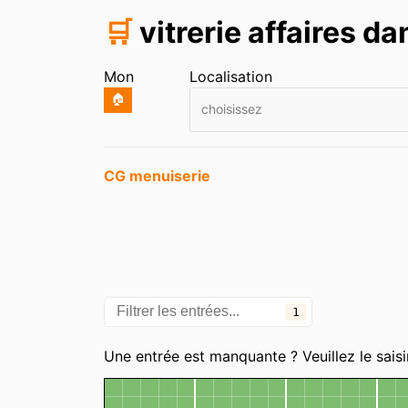
🛒
vitrerie affaires da
Mon
Localisation
🏠
choisissez
Entrées
CG menuiserie
1
Une entrée est manquante ? Veuillez le saisi
Carte