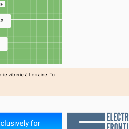
te
 ↗
↗
rie vitrerie à Lorraine. Tu