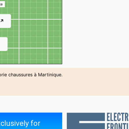
te
 ↗
↗
orie chaussures à Martinique.