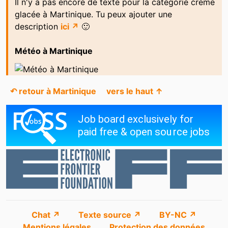
Il n'y a pas encore de texte pour la catégorie crème
glacée à Martinique. Tu peux ajouter une
description
ici ↗
🙂
Météo à Martinique
↶ retour à Martinique
vers le haut ↑
Chat ↗
Texte source ↗
BY-NC ↗
Mentions légales
Protection des données