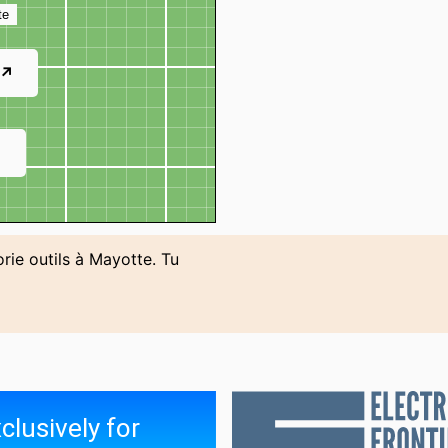
te
 ↗
↗
orie outils à Mayotte. Tu