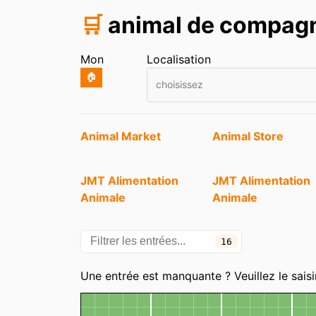
🛒
animal de compagn
Mon
Localisation
🏠
choisissez
Entrées
Animal Market
Animal Store
JMT Alimentation
JMT Alimentation
Animale
Animale
Royal Dog
Toilettage - Le Ca
Teint
16
Une entrée est manquante ? Veuillez le saisi
Carte