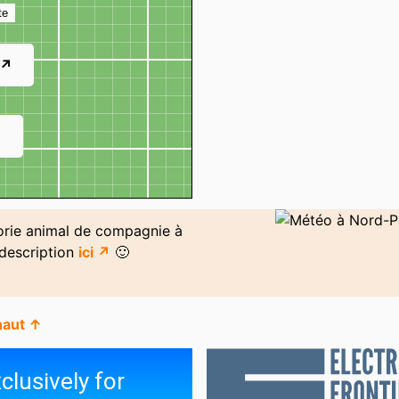
te
 ↗
↗
gorie animal de compagnie à
 description
ici ↗
🙂
haut ↑