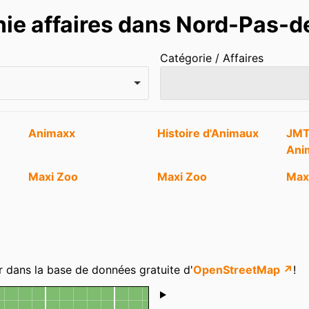
ie affaires dans Nord-Pas-d
Catégorie / Affaires
Animaxx
Histoire d'Animaux
JMT
Ani
Maxi Zoo
Maxi Zoo
Max
bot
Tom & Co
Tom & Co
r dans la base de données gratuite d'
OpenStreetMap ↗
!
Shoutbox