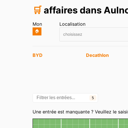
🛒
affaires dans Auln
Mon
Localisation
🏠
choisissez
Entrées
BYD
Decathlon
5
Catégories
Une entrée est manquante ? Veuillez le saisi
Carte