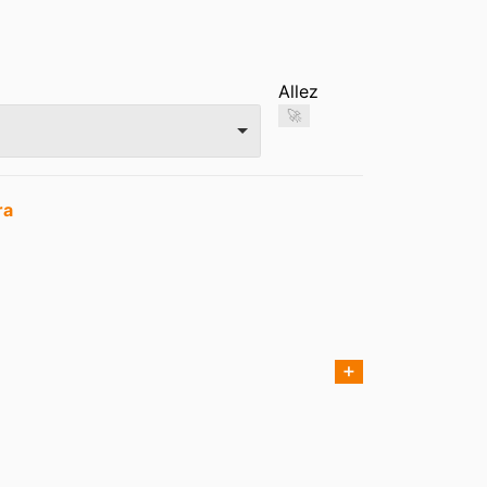
Allez
🚀
ra
➕