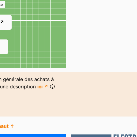
te
 ↗
↗
on générale des achats à
 une description
ici ↗
🙂
haut ↑