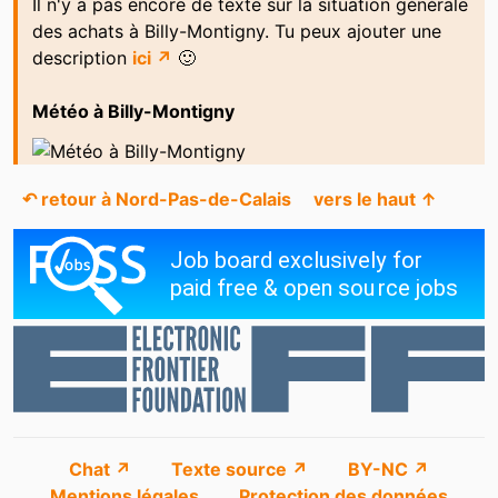
Il n'y a pas encore de texte sur la situation générale
des achats à Billy-Montigny. Tu peux ajouter une
description
ici ↗
🙂
Météo à Billy-Montigny
↶ retour à Nord-Pas-de-Calais
vers le haut ↑
Chat ↗
Texte source ↗
BY-NC ↗
Mentions légales
Protection des données