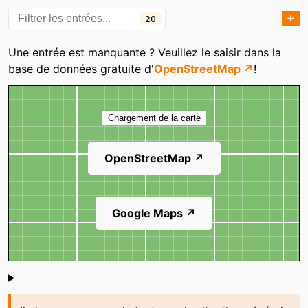
Chez Francky et Séverine
Crikaramel
➕
20
Garage Sylvere Gruson
H2M barber shop
Catégories
Une entrée est manquante ? Veuillez le saisir dans la
(Renault)
base de données gratuite d'
OpenStreetMap ↗
!
Intermarché
Intermarché Drive
Carte
La Foir'Fouille
La Paysanne
Chargement de la carte
La Toutounière
Laverie Revolution
laundry
OpenStreetMap ↗
Les délices d'Amandine
Mon Kfé
Quincaillerie de la place
Zeeman
Google Maps ↗
Shoutbox