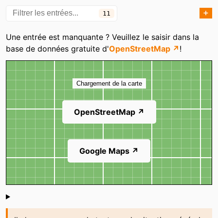
Lebas
➕
11
JUST YOU
Ldestock Magasin de
Catégories
Destockage
Une entrée est manquante ? Veuillez le saisir dans la
base de données gratuite d'
OpenStreetMap ↗
!
Le Repère
Le Studio
Carte
Un Autre Chemin
Chargement de la carte
OpenStreetMap ↗
Google Maps ↗
Shoutbox