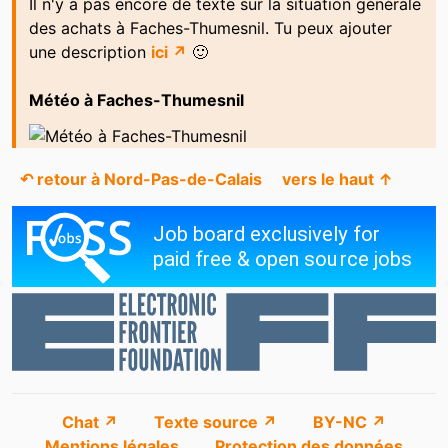
Il n'y a pas encore de texte sur la situation générale
des achats à Faches-Thumesnil. Tu peux ajouter
Jean-Paul Trogneux
Jules
une description
ici ↗
🙂
Kiabi
La Compagnie des Petits
Météo à Faches-Thumesnil
Le Carnot
Le Choix Funéraire
Le Duplex
Leonidas
↶ retour à Nord-Pas-de-Calais
vers le haut ↑
Les vélos du Club Mob
Louis Pion
Lynx Optique
Maison de la Presse
Maruthi exotique
Micromania
Midas
Millim
MS Mode
Nadrogsm
NAF NAF
Nocibé
Op Optique
Orange
Chat ↗
Texte source ↗
BY-NC ↗
Mentions légales
Protection des données