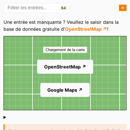
Brice
Candy Pièce Shop
➕
64
Caro Mode & relooking
Carrefour City
Catégories
Une entrée est manquante ? Veuillez le saisir dans la
Centre commercial
Chauss'Mômes
base de données gratuite d'
OpenStreetMap ↗
!
Aushopping Faches
Carte
Chaussport
Chrono Immat - Garage
Chargement de la carte
du faubourg
Coiffeurs Plus
Courir
OpenStreetMap ↗
Darjeeling
Devred
Edisac
Entendre
Google Maps ↗
Et Fleurs Et Moi
Etam
Générale d'Optique
Geox
Gustave Decoration
HB Coiffure
Shoutbox
Histoire d'Or
Inestimable Mode