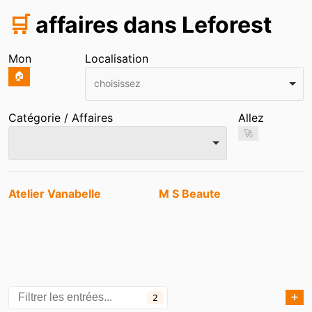
🛒
affaires dans Leforest
Mon
Localisation
🏠
choisissez
Catégorie / Affaires
Allez
🚀
Entrées
Atelier Vanabelle
M S Beaute
➕
2