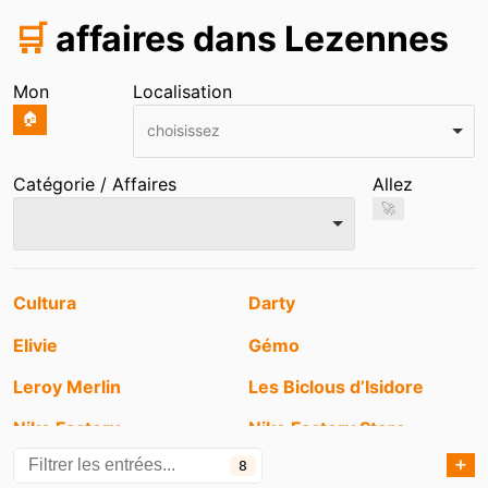
🛒
affaires dans Lezennes
Mon
Localisation
🏠
choisissez
Catégorie / Affaires
Allez
🚀
Entrées
Cultura
Darty
Elivie
Gémo
Leroy Merlin
Les Biclous d’Isidore
Nike Factory
Nike Factory Store
➕
8