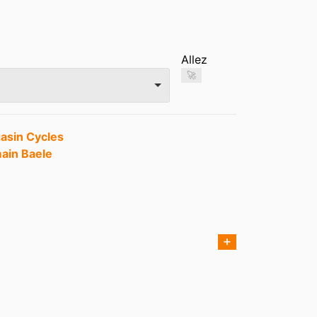
Allez
🚀
asin Cycles
ain Baele
➕