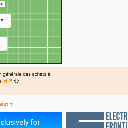
te
 ↗
↗
on générale des achats à
n
ici ↗
🙂
haut ↑