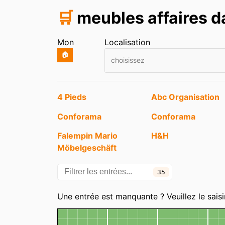
🛒
meubles affaires 
Mon
Localisation
🏠
choisissez
Entrées
4 Pieds
Abc Organisation
Conforama
Conforama
Falempin Mario
H&H
Möbelgeschäft
Kaan Meuble
L'Egouttoir
35
Maisons du Monde
Maisons du Mond
Une entrée est manquante ? Veuillez le saisi
Meubles et Vous
Poltronesofà
Carte