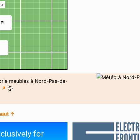
Meuble
Dan
te
 ↗
↗
gorie meubles à Nord-Pas-de-
i ↗
🙂
haut ↑