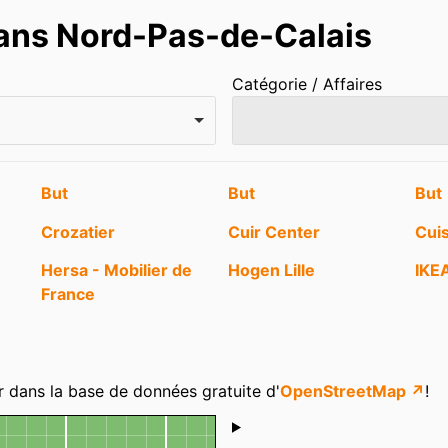
dans Nord-Pas-de-Calais
Catégorie / Affaires
But
But
But
Crozatier
Cuir Center
Cui
Hersa - Mobilier de
Hogen Lille
IKE
France
Les Aubaines de La
Les Meubles du Chalet
Litt
Redoute
e
Maisons du Monde
Meubles Bodart
Meu
r dans la base de données gratuite d'
OpenStreetMap ↗
!
Poltronesofà
Société Auxiliaire du
Xoo
Shoutbox