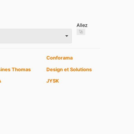
Allez
🚀
Conforama
sines Thomas
Design et Solutions
A
JYSK
oral Meubles
Maison France
Confort
bles Cachart
Meubles Coquet JL
om (l’entrepôt