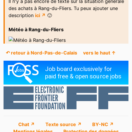
Il n'y a pas encore de texte sur la situation générale
des achats à Rang-du-Fliers. Tu peux ajouter une
description
ici ↗
🙂
Météo à Rang-du-Fliers
↶ retour à Nord-Pas-de-Calais
vers le haut ↑
Chat ↗
Texte source ↗
BY-NC ↗
Mentions légales
Protection des données