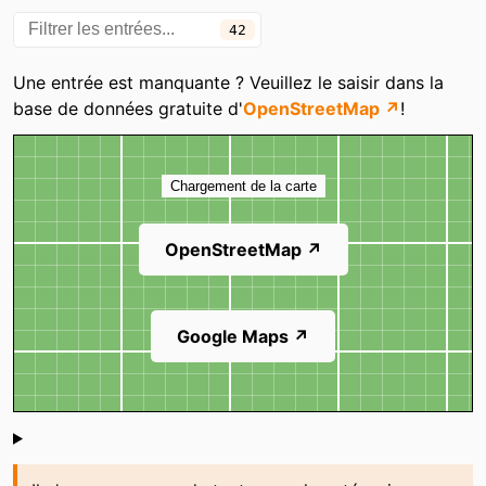
Decathlon
Decathlon
42
Decathlon
Decathlon
Une entrée est manquante ? Veuillez le saisir dans la
Decathlon
Decathlon
base de données gratuite d'
OpenStreetMap ↗
!
Decathlon
Decathlon
Carte
Decathlon
Decathlon
Chargement de la carte
Decathlon
Decathlon
OpenStreetMap ↗
Decathlon
Decathlon Campus
Decathlon Grande Synthe
Endurance Shop
Dunkerque
Valenciennes
Google Maps ↗
Ever-Jet
FitnessBoutique
Flanders Archery
Foot.fr
Shoutbox
Intersport
Intersport