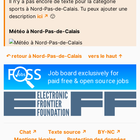
Il n'y a pas encore de texte pour la catégorie
Intersport
Intersport
sports à Nord-Pas-de-Calais. Tu peux ajouter une
Intersport
Intersport
description
ici ↗
🙂
Intersport
Intersport
Météo à Nord-Pas-de-Calais
Krämer Mega Store Seclin
Off Course
/ Nord (59)
↶ retour à Nord-Pas-de-Calais
vers le haut ↑
Recyclerie Sportive
ReSport
Sport 2000
Sport 2000
tennispadel.fr
tripp sport
Chat ↗
Texte source ↗
BY-NC ↗
Mentions légales
Protection des données