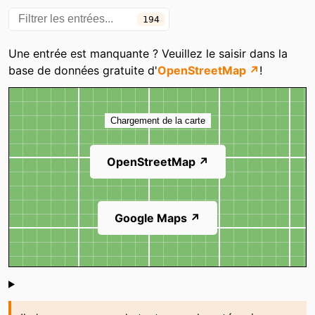
194
Aldi
Aldi
Aldi
Aldi
Une entrée est manquante ? Veuillez le saisir dans la
base de données gratuite d'
OpenStreetMap ↗
!
Aldi
Aldi
Carte
Aldi
Aldi
Chargement de la carte
Aldi
Aldi
Aldi
Aldi
OpenStreetMap ↗
Aldi
Aldi
Aldi
Aldi
Google Maps ↗
ALDI
ALDI
Au panier vert
Auchan
Shoutbox
Auchan
Auchan
Auchan
Auchan