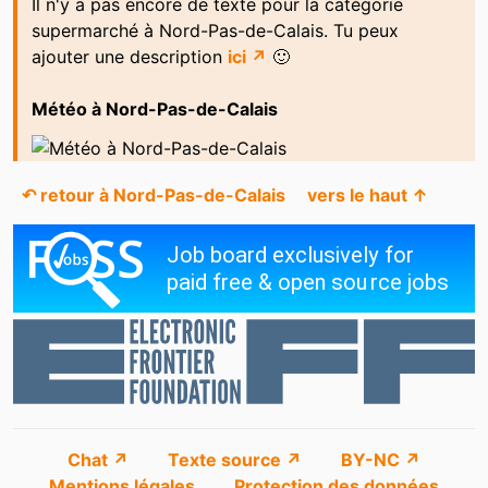
Il n'y a pas encore de texte pour la catégorie
supermarché à Nord-Pas-de-Calais. Tu peux
Auchan Supermarché
Auchan Supermarché
ajouter une description
ici ↗
🙂
Auchan Supermarché
Auchan Supermarché
Météo à Nord-Pas-de-Calais
Auchan Supermarché
Aux Bonnes Choses
Bio C' Bon
Bio c' Bon Wasquehal
↶ retour à Nord-Pas-de-Calais
vers le haut ↑
Biocoop
Biocoop
Biocoop
Boucherie
boulangerie aux douceurs
Boutique Ferme Castel
du palais
Carrefour
Carrefour
Carrefour
Carrefour
Carrefour
Carrefour
Chat ↗
Texte source ↗
BY-NC ↗
Carrefour
Carrefour
Mentions légales
Protection des données