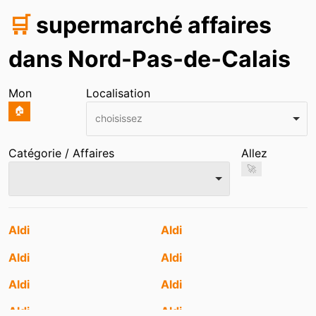
🛒
supermarché affaires
dans Nord-Pas-de-Calais
Mon
Localisation
🏠
choisissez
Catégorie / Affaires
Allez
🚀
Entrées
Aldi
Aldi
Aldi
Aldi
Aldi
Aldi
Aldi
Aldi