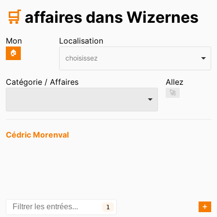
🛒
affaires dans Wizernes
Mon
Localisation
🏠
choisissez
Catégorie / Affaires
Allez
🚀
Entrées
Cédric Morenval
➕
1