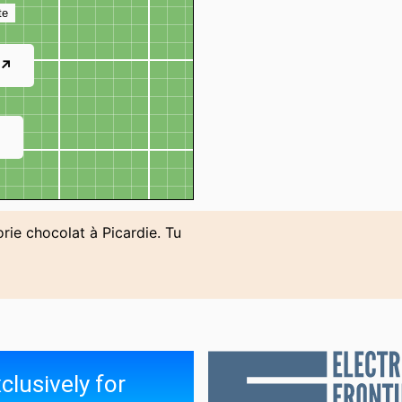
te
 ↗
↗
orie chocolat à Picardie. Tu