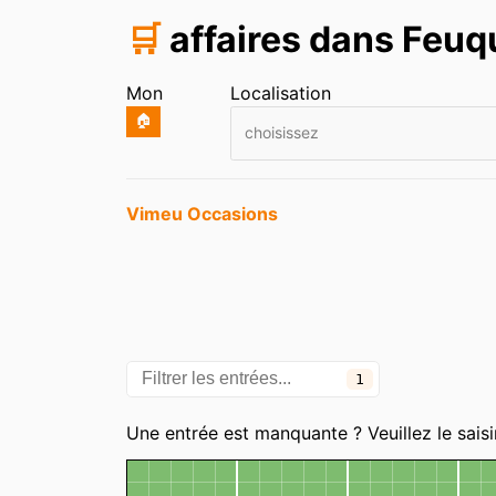
🛒
affaires dans Feu
Mon
Localisation
🏠
choisissez
Entrées
Vimeu Occasions
1
Catégories
Une entrée est manquante ? Veuillez le saisi
Carte