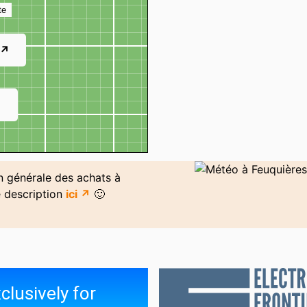
te
 ↗
↗
on générale des achats à
e description
ici ↗
🙂