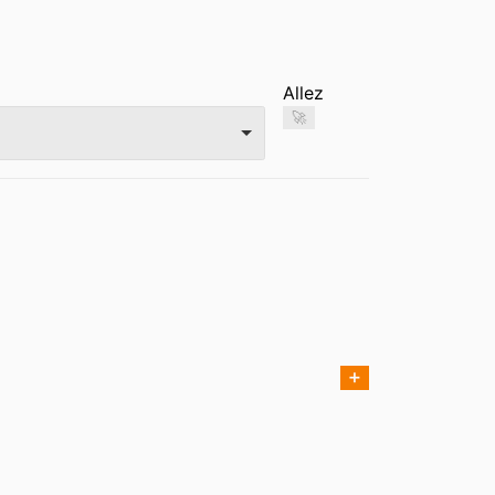
Allez
🚀
➕