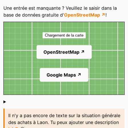
Ematine
L'Atelier Gourmand
Catégories
Une entrée est manquante ? Veuillez le saisir dans la
Megacycles
NOZ
base de données gratuite d'
OpenStreetMap ↗
!
Pharmacycle
Recycle Antique
Carte
Vival
Chargement de la carte
OpenStreetMap ↗
Google Maps ↗
Shoutbox
Il n'y a pas encore de texte sur la situation générale
des achats à Laon. Tu peux ajouter une description