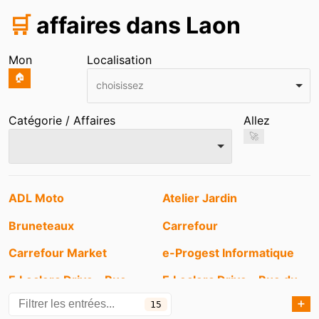
🛒
affaires dans Laon
Mon
Localisation
🏠
choisissez
Catégorie / Affaires
Allez
🚀
Entrées
ADL Moto
Atelier Jardin
Bruneteaux
Carrefour
Carrefour Market
e-Progest Informatique
E.Leclerc Drive - Rue
E.Leclerc Drive - Rue du
Fernand Christ
Bourg
➕
15