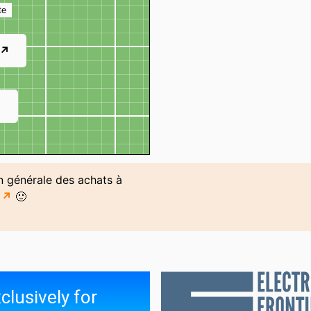
te
 ↗
↗
on générale des achats à
i ↗
🙂