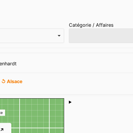
Catégorie / Affaires
enhardt
u
↺ Alsace
Shoutbox
te
 ↗