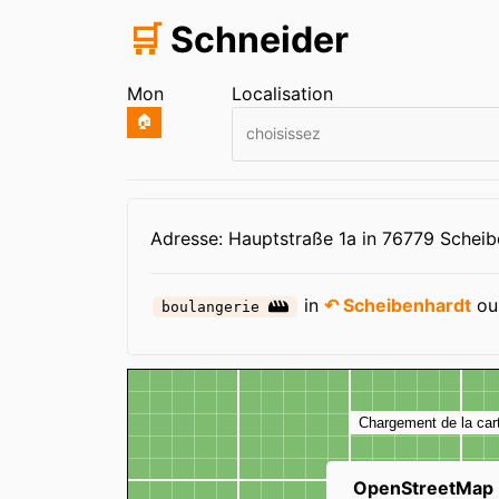
🛒
Schneider
Mon
Localisation
🏠
choisissez
Infos
Adresse: Hauptstraße 1a in 76779 Scheib
in
↶ Scheibenhardt
o
boulangerie
Carte
Chargement de la car
OpenStreetMap