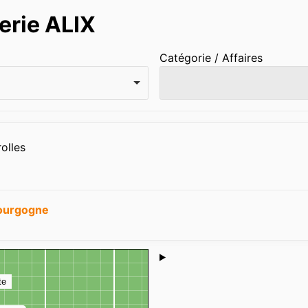
erie ALIX
Catégorie / Affaires
olles
ourgogne
Shoutbox
te