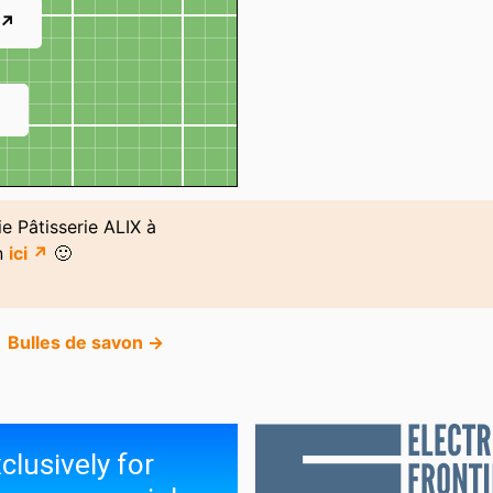
 ↗
↗
ie Pâtisserie ALIX à
on
ici ↗
🙂
Bulles de savon →