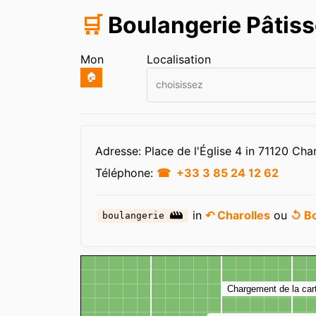
🛒
Boulangerie Pâtiss
Mon
Localisation
🏠
choisissez
Infos
Adresse: Place de l'Église 4 in 71120 Char
Téléphone:
+33 3 85 24 12 62
in
↶ Charolles
ou
↺ B
boulangerie
Carte
Chargement de la car