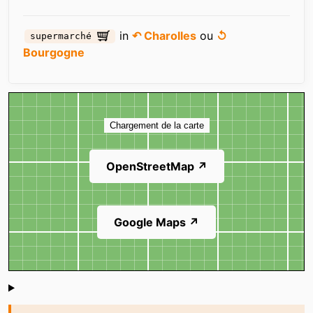
in
↶ Charolles
ou
↺
supermarché
Bourgogne
Carte
Chargement de la carte
OpenStreetMap ↗
Google Maps ↗
Shoutbox